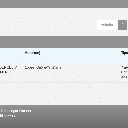
Anterior
1
Autor(es)
Tip
 GERGELIM
Lopes, Gabriella Wiana
Trab
IMENTO
Con
de 
e Tecnologia Goiano
bliotecas