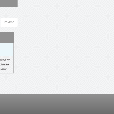
Póximo
o
alho de
clusão
Curso