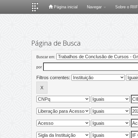
Página inicial
Navegar
Sobre o RII
Skip
navigation
Página de Busca
Buscar em:
por
Filtros correntes: