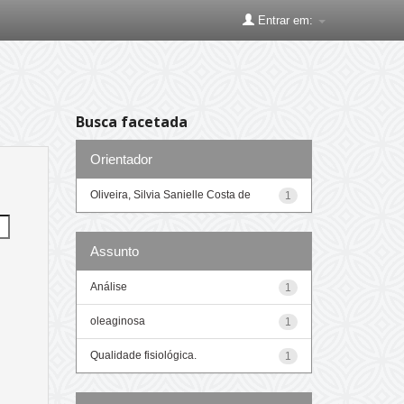
Entrar em:
Busca facetada
Orientador
Oliveira, Silvia Sanielle Costa de
1
Assunto
Análise
1
oleaginosa
1
Qualidade fisiológica.
1