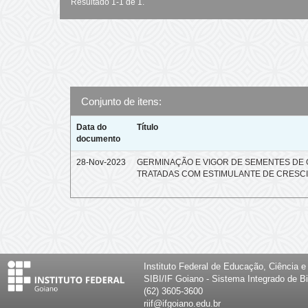
Resultado 1-1 de 1.
Conjunto de itens:
Data do
Título
documento
28-Nov-2023
GERMINAÇÃO E VIGOR DE SEMENTES DE
TRATADAS COM ESTIMULANTE DE CRESC
Instituto Federal de Educação, Ciência 
SIBI/IF Goiano - Sistema Integrado de Bi
(62) 3605-3600
riif@ifgoiano.edu.br