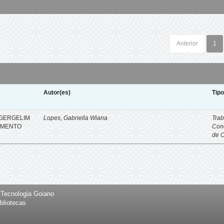
Anterior
1
Autor(es)
Tip
 GERGELIM
Lopes, Gabriella Wiana
Trab
IMENTO
Con
de 
e Tecnologia Goiano
bliotecas