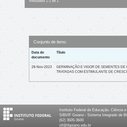
Resultado 1-1 de 1.
Conjunto de itens:
Data do
Título
documento
28-Nov-2023
GERMINAÇÃO E VIGOR DE SEMENTES DE
TRATADAS COM ESTIMULANTE DE CRESC
Instituto Federal de Educação, Ciência 
SIBI/IF Goiano - Sistema Integrado de Bi
(62) 3605-3600
riif@ifgoiano.edu.br