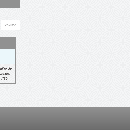
Póximo
o
alho de
clusão
Curso