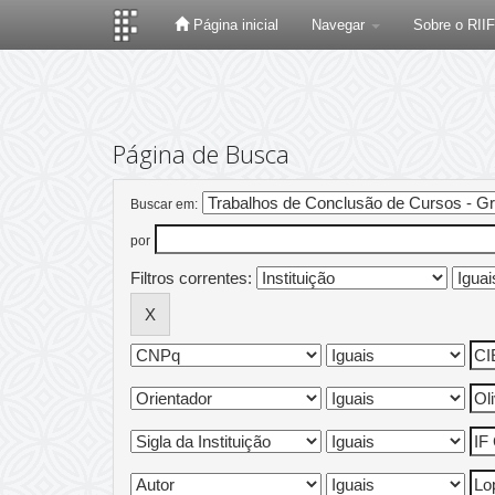
Página inicial
Navegar
Sobre o RII
Skip
navigation
Página de Busca
Buscar em:
por
Filtros correntes: