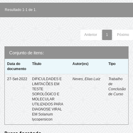
Resultado 1-1 de 1.
Anterior
1
Póximo
Conjunto de itens:
Data do
Título
Autor(es)
Tipo
documento
27-Set-2022
DIFICULDADES E
Neves, Elias Luiz
Trabalho
LIMITACÕES EM
de
TESTE
Conclusão
SOROLÓGICO E
de Curso
MOLECULAR
UTILIZADOS PARA
DIAGNOSE VIRAL
EM Solanum
lycopersicon