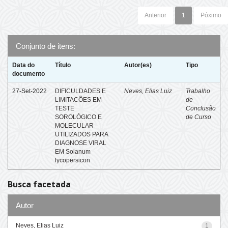
Anterior
1
Póximo
Conjunto de itens:
Data do
Título
Autor(es)
Tipo
documento
27-Set-2022
DIFICULDADES E
Neves, Elias Luiz
Trabalho
LIMITACÕES EM
de
TESTE
Conclusão
SOROLÓGICO E
de Curso
MOLECULAR
UTILIZADOS PARA
DIAGNOSE VIRAL
EM Solanum
lycopersicon
Busca facetada
Autor
Neves, Elias Luiz
1