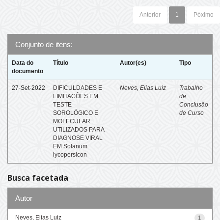
Anterior
1
Póximo
Conjunto de itens:
Data do
Título
Autor(es)
Tipo
documento
27-Set-2022
DIFICULDADES E
Neves, Elias Luiz
Trabalho
LIMITACÕES EM
de
TESTE
Conclusão
SOROLÓGICO E
de Curso
MOLECULAR
UTILIZADOS PARA
DIAGNOSE VIRAL
EM Solanum
lycopersicon
Busca facetada
Autor
Neves, Elias Luiz
1