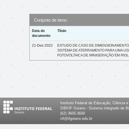
Conjunto de itens:
Data do
Título
documento
21-Dez-2022
ESTUDO DE CASO DE DIMENSIONAMENTO
SISTEMA DE ATERRAMENTO PARA UMA US
FOTOVOLTAICA DE MINIGERAÇÃO EM RIOL
Instituto Federal de Educação, Ciência 
SIBI/IF Goiano - Sistema Integrado de Bi
(62) 3605-3600
riif@ifgoiano.edu.br