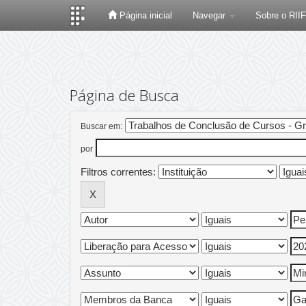
Página inicial
Navegar
Sobre o RII
Skip
navigation
Página de Busca
Buscar em:
por
Filtros correntes: