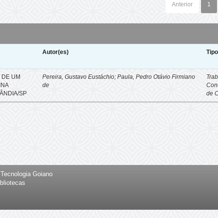
Anterior
1
Autor(es)
Tip
 DE UM
Pereira, Gustavo Eustáchio; Paula, Pedro Otávio Firmiano
Trab
INA
de
Con
ÂNDIA/SP
de 
e Tecnologia Goiano
bliotecas