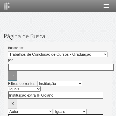
Skip
navigation
Página de Busca
Buscar em:
por
Filtros correntes: