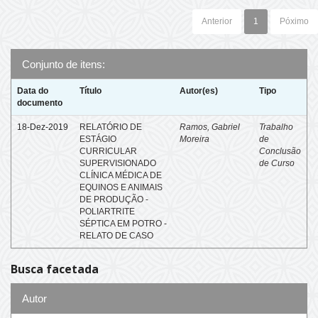
Anterior
1
Póximo
Conjunto de itens:
Data do
Título
Autor(es)
Tipo
documento
18-Dez-2019
RELATÓRIO DE
Ramos, Gabriel
Trabalho
ESTÁGIO
Moreira
de
CURRICULAR
Conclusão
SUPERVISIONADO
de Curso
CLÍNICA MÉDICA DE
EQUINOS E ANIMAIS
DE PRODUÇÃO -
POLIARTRITE
SÉPTICA EM POTRO -
RELATO DE CASO
Busca facetada
Autor