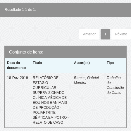
Resultado 1-1 de 1.
Anterior
1
Póximo
Conjunto de itens:
Data do
Título
Autor(es)
Tipo
documento
18-Dez-2019
RELATÓRIO DE
Ramos, Gabriel
Trabalho
ESTÁGIO
Moreira
de
CURRICULAR
Conclusão
SUPERVISIONADO
de Curso
CLÍNICA MÉDICA DE
EQUINOS E ANIMAIS
DE PRODUÇÃO -
POLIARTRITE
SÉPTICA EM POTRO -
RELATO DE CASO