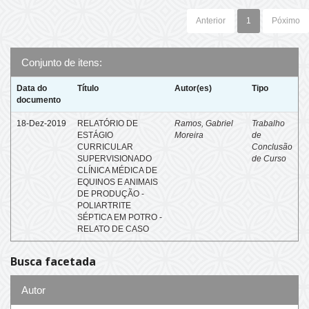
Anterior
1
Póximo
Conjunto de itens:
Data do
Título
Autor(es)
Tipo
documento
18-Dez-2019
RELATÓRIO DE
Ramos, Gabriel
Trabalho
ESTÁGIO
Moreira
de
CURRICULAR
Conclusão
SUPERVISIONADO
de Curso
CLÍNICA MÉDICA DE
EQUINOS E ANIMAIS
DE PRODUÇÃO -
POLIARTRITE
SÉPTICA EM POTRO -
RELATO DE CASO
Busca facetada
Autor