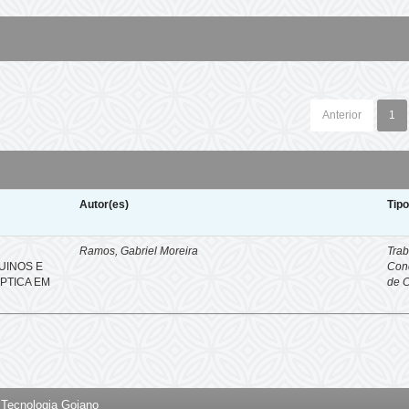
Anterior
1
Autor(es)
Tip
Ramos, Gabriel Moreira
Trab
UINOS E
Con
PTICA EM
de 
e Tecnologia Goiano