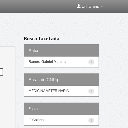
Entrar em:
Busca facetada
Autor
Ramos, Gabriel Moreira
1
Áreas do CNPq
MEDICINA VETERINARIA
1
Sigla
IF Goiano
1