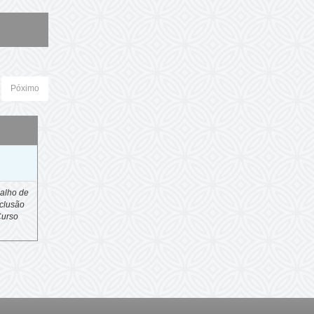
Póximo
o
alho de
clusão
Curso