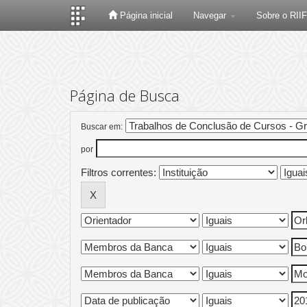
Página inicial
Navegar
Sobre o RII
Skip
navigation
Página de Busca
Buscar em:
por
Filtros correntes: