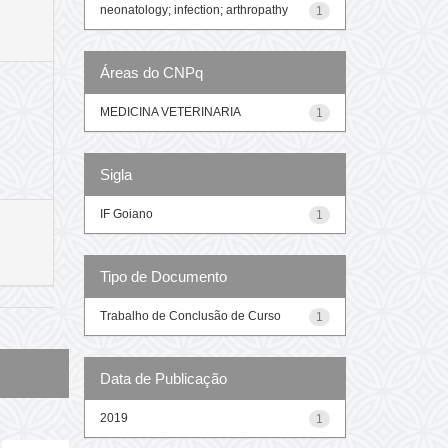
neonatology; infection; arthropathy
1
Áreas do CNPq
MEDICINA VETERINARIA
1
Sigla
IF Goiano
1
Tipo de Documento
Trabalho de Conclusão de Curso
1
Data de Publicação
2019
1