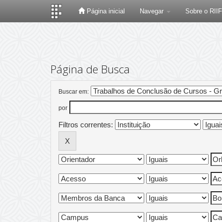
Página inicial
Navegar
Sobre o RII
Skip
navigation
Página de Busca
Buscar em:
por
Filtros correntes: