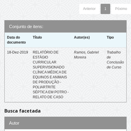
Anterior
1
Póximo
Conjunto de itens:
Data do
Título
Autor(es)
Tipo
documento
18-Dez-2019
RELATÓRIO DE
Ramos, Gabriel
Trabalho
ESTÁGIO
Moreira
de
CURRICULAR
Conclusão
SUPERVISIONADO
de Curso
CLÍNICA MÉDICA DE
EQUINOS E ANIMAIS
DE PRODUÇÃO -
POLIARTRITE
SÉPTICA EM POTRO -
RELATO DE CASO
Busca facetada
Autor