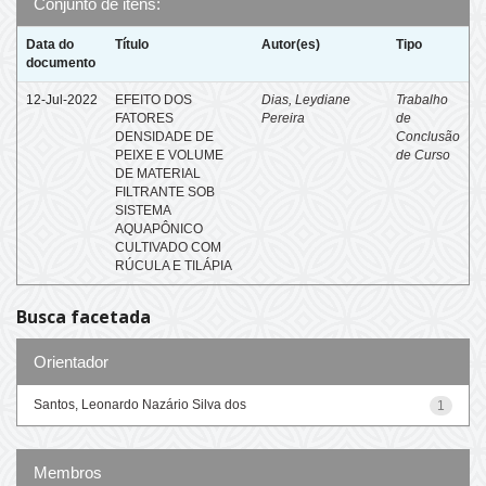
Conjunto de itens:
Data do
Título
Autor(es)
Tipo
documento
12-Jul-2022
EFEITO DOS
Dias, Leydiane
Trabalho
FATORES
Pereira
de
DENSIDADE DE
Conclusão
PEIXE E VOLUME
de Curso
DE MATERIAL
FILTRANTE SOB
SISTEMA
AQUAPÔNICO
CULTIVADO COM
RÚCULA E TILÁPIA
Busca facetada
Orientador
Santos, Leonardo Nazário Silva dos
1
Membros