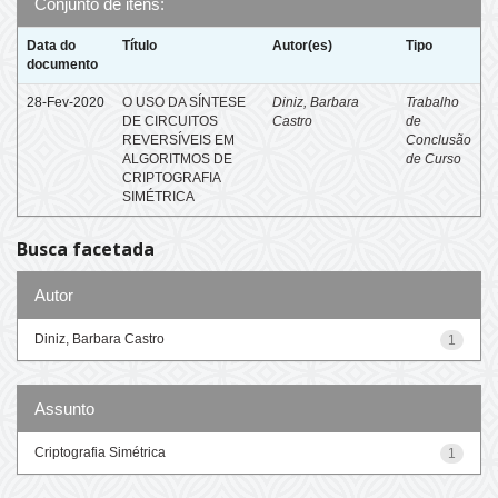
Conjunto de itens:
Data do
Título
Autor(es)
Tipo
documento
28-Fev-2020
O USO DA SÍNTESE
Diniz, Barbara
Trabalho
DE CIRCUITOS
Castro
de
REVERSÍVEIS EM
Conclusão
ALGORITMOS DE
de Curso
CRIPTOGRAFIA
SIMÉTRICA
Busca facetada
Autor
Diniz, Barbara Castro
1
Assunto
Criptografia Simétrica
1