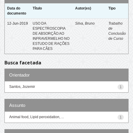
Data do
Título
Autor(es)
Tipo
documento
12-Jun-2019
USO DA
Silva, Bruno
Trabalho
ESPECTROSCOPIA
de
DE ABSORÇÃO AO
Conclusão
INFRAVERMELHO NO
de Curso
ESTUDO DE RAÇÕES
PARA CÃES
Busca facetada
Orientador
Santos, Jozemir
1
Assunto
Animal food, Lipid peroxidation, ...
1