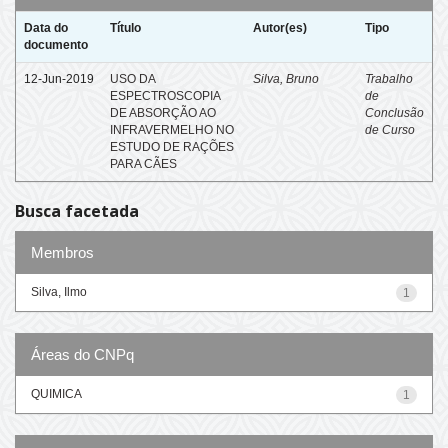
Data do
Título
Autor(es)
Tipo
documento
12-Jun-2019
USO DA
Silva, Bruno
Trabalho
ESPECTROSCOPIA
de
DE ABSORÇÃO AO
Conclusão
INFRAVERMELHO NO
de Curso
ESTUDO DE RAÇÕES
PARA CÃES
Busca facetada
Membros
Silva, Ilmo
1
Áreas do CNPq
QUIMICA
1