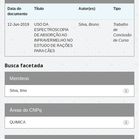
Data do
Título
Autor(es)
Tipo
documento
12-Jun-2019
USO DA
Silva, Bruno
Trabalho
ESPECTROSCOPIA
de
DE ABSORÇÃO AO
Conclusão
INFRAVERMELHO NO
de Curso
ESTUDO DE RAÇÕES
PARA CÃES
Busca facetada
Membros
Silva, Ilmo
1
Áreas do CNPq
QUIMICA
1