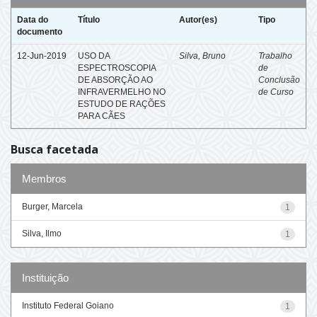
Data do
Título
Autor(es)
Tipo
documento
12-Jun-2019
USO DA
Silva, Bruno
Trabalho
ESPECTROSCOPIA
de
DE ABSORÇÃO AO
Conclusão
INFRAVERMELHO NO
de Curso
ESTUDO DE RAÇÕES
PARA CÃES
Busca facetada
Membros
Burger, Marcela
1
Silva, Ilmo
1
Instituição
Instituto Federal Goiano
1