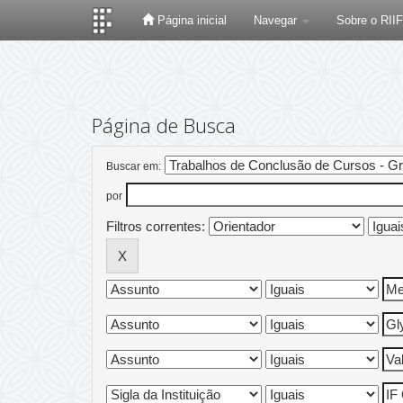
Página inicial
Navegar
Sobre o RII
Skip
navigation
Página de Busca
Buscar em:
por
Filtros correntes: