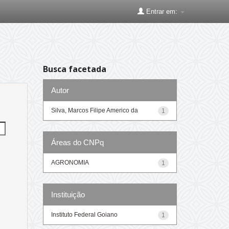
Entrar em:
Busca facetada
Autor
Silva, Marcos Filipe Americo da
1
Áreas do CNPq
AGRONOMIA
1
Instituição
Instituto Federal Goiano
1