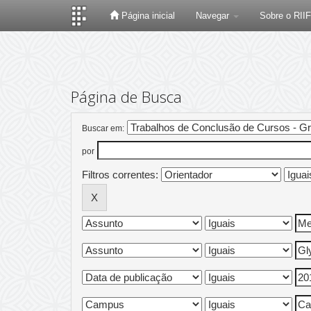
Página inicial
Navegar
Sobre o RII
Skip
navigation
Página de Busca
Buscar em:
por
Filtros correntes: