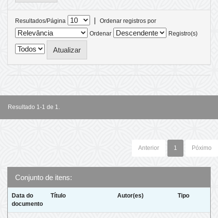
|
Resultados/Página
Ordenar registros por
Ordenar
Registro(s)
Resultado 1-1 de 1.
Anterior
1
Póximo
Conjunto de itens:
Data do
Título
Autor(es)
Tipo
documento