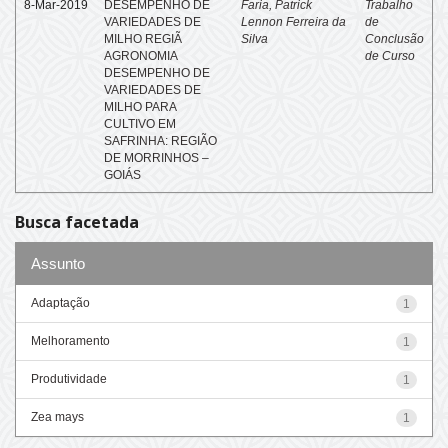
8-Mar-2019
DESEMPENHO DE
Faria, Patrick
Trabalho
VARIEDADES DE
Lennon Ferreira da
de
MILHO REGIÃ
Silva
Conclusão
AGRONOMIA
de Curso
DESEMPENHO DE
VARIEDADES DE
MILHO PARA
CULTIVO EM
SAFRINHA: REGIÃO
DE MORRINHOS –
GOIÁS
Busca facetada
Assunto
Adaptação
1
Melhoramento
1
Produtividade
1
Zea mays
1