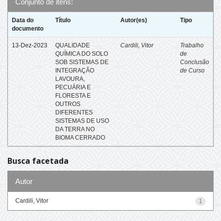
Conjunto de itens:
Data do
Título
Autor(es)
Tipo
documento
13-Dez-2023
QUALIDADE
Cardili, Vitor
Trabalho
QUÍMICA DO SOLO
de
SOB SISTEMAS DE
Conclusão
INTEGRAÇÃO
de Curso
LAVOURA,
PECUÁRIA E
FLORESTA E
OUTROS
DIFERENTES
SISTEMAS DE USO
DA TERRA NO
BIOMA CERRADO
Busca facetada
Autor
Cardili, Vitor
1