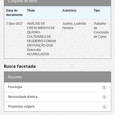
Conjunto de itens:
Data do
Título
Autor(es)
Tipo
documento
7-Dez-2017
ANÁLISE DE
Justino, Ludmilla
Trabalho
CRESCIMENTO DE
Ferreira
de
QUATRO
Conclusão
CULTIVARES DE
de Curso
FEIJOEIRO-COMUM
EM FUNÇÃO DOS
Graus-dia
ACUMULADOS
Busca facetada
Assunto
Fenologia
1
Necessidade térmica
1
Phaseolus vulgaris
1