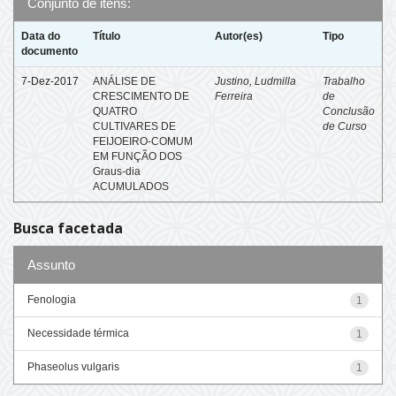
Conjunto de itens:
Data do
Título
Autor(es)
Tipo
documento
7-Dez-2017
ANÁLISE DE
Justino, Ludmilla
Trabalho
CRESCIMENTO DE
Ferreira
de
QUATRO
Conclusão
CULTIVARES DE
de Curso
FEIJOEIRO-COMUM
EM FUNÇÃO DOS
Graus-dia
ACUMULADOS
Busca facetada
Assunto
Fenologia
1
Necessidade térmica
1
Phaseolus vulgaris
1