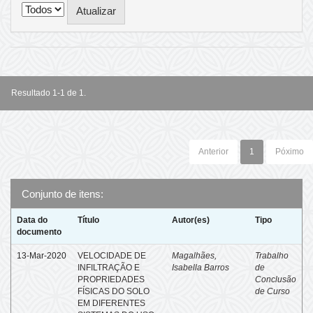
Resultado 1-1 de 1.
Anterior
1
Póximo
Conjunto de itens:
Data do
Título
Autor(es)
Tipo
documento
13-Mar-2020
VELOCIDADE DE
Magalhães,
Trabalho
INFILTRAÇÃO E
Isabella Barros
de
PROPRIEDADES
Conclusão
FÍSICAS DO SOLO
de Curso
EM DIFERENTES