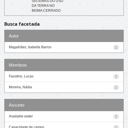
SISTEMAS DO USO
DA TERRA NO
BIOMA CERRADO
Busca facetada
Autor
Magalhães, Isabella Barros
1
Membros
Faustino, Lucas
1
Moreira, Nádia
1
Assunto
Available water
1
Capacidade de campo
1