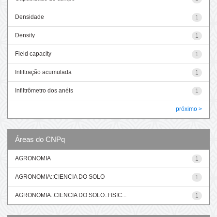
Densidade
1
Density
1
Field capacity
1
Infiltração acumulada
1
Infiltrômetro dos anéis
1
próximo >
Áreas do CNPq
AGRONOMIA
1
AGRONOMIA::CIENCIA DO SOLO
1
AGRONOMIA::CIENCIA DO SOLO::FISIC...
1