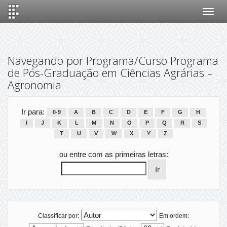
Skip
navigation
Navegando por Programa/Curso Programa
de Pós-Graduação em Ciências Agrárias –
Agronomia
Ir para:
0-9
A
B
C
D
E
F
G
H
I
J
K
L
M
N
O
P
Q
R
S
T
U
V
W
X
Y
Z
ou entre com as primeiras letras:
Classificar por:
Em ordem: