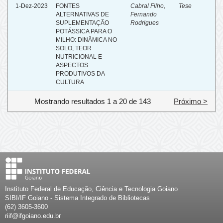
1-Dez-2023
FONTES
Cabral Filho,
Tese
ALTERNATIVAS DE
Fernando
SUPLEMENTAÇÃO
Rodrigues
POTÁSSICA PARA O
MILHO: DINÂMICA NO
SOLO, TEOR
NUTRICIONAL E
ASPECTOS
PRODUTIVOS DA
CULTURA
Mostrando resultados 1 a 20 de 143
Próximo >
Instituto Federal de Educação, Ciência e Tecnologia Goiano
SIBI/IF Goiano - Sistema Integrado de Bibliotecas
(62) 3605-3600
riif@ifgoiano.edu.br