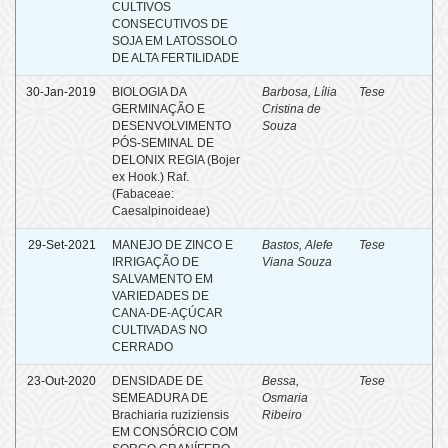
CULTIVOS
CONSECUTIVOS DE
SOJA EM LATOSSOLO
DE ALTA FERTILIDADE
30-Jan-2019
BIOLOGIA DA
Barbosa, Lília
Tese
GERMINAÇÃO E
Cristina de
DESENVOLVIMENTO
Souza
PÓS-SEMINAL DE
DELONIX REGIA (Bojer
ex Hook.) Raf.
(Fabaceae:
Caesalpinoideae)
29-Set-2021
MANEJO DE ZINCO E
Bastos, Alefe
Tese
IRRIGAÇÃO DE
Viana Souza
SALVAMENTO EM
VARIEDADES DE
CANA-DE-AÇÚCAR
CULTIVADAS NO
CERRADO
23-Out-2020
DENSIDADE DE
Bessa,
Tese
SEMEADURA DE
Osmaria
Brachiaria ruziziensis
Ribeiro
EM CONSÓRCIO COM