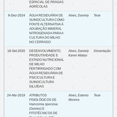
ESPACIAL DE PRAGAS
AGRÍCOLAS
6-Dez-2024
ÁGUA RESIDUÁRIA DE
Alves, Daniely
Tese
SUINOCULTURA COMO
FONTE ALTERNATIVA À
ADUBAÇÃO MINERAL
NITROGENADA PARA A
CULTURA DO MILHO
NO CERRADO
18-Set-2020
DESENVOLVIMENTO,
Alves, Daniely
Dissertação
PRODUTIVIDADE E
Karen Matias
ESTADO NUTRICIONAL
DE MILHO
FERTIRRIGADO COM
ÁGUA RESIDUÁRIA DE
PSICICULTURA E
SUINOCULTURA
DILUÍDAS
24-Abr-2019
ATRIBUTOS
Alves, Estenio
Tese
FISIOLÓGICOS DE
Moreira
Hancornia speciosa
(Gomes) E
FITOTÉCNICOS DE