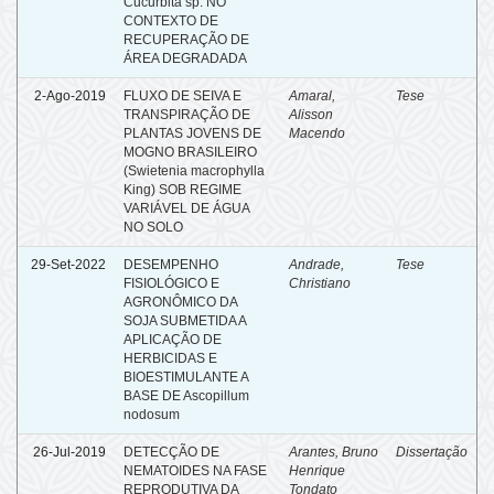
Cucurbita sp. NO
CONTEXTO DE
RECUPERAÇÃO DE
ÁREA DEGRADADA
2-Ago-2019
FLUXO DE SEIVA E
Amaral,
Tese
TRANSPIRAÇÃO DE
Alisson
PLANTAS JOVENS DE
Macendo
MOGNO BRASILEIRO
(Swietenia macrophylla
King) SOB REGIME
VARIÁVEL DE ÁGUA
NO SOLO
29-Set-2022
DESEMPENHO
Andrade,
Tese
FISIOLÓGICO E
Christiano
AGRONÔMICO DA
SOJA SUBMETIDA A
APLICAÇÃO DE
HERBICIDAS E
BIOESTIMULANTE A
BASE DE Ascopillum
nodosum
26-Jul-2019
DETECÇÃO DE
Arantes, Bruno
Dissertação
NEMATOIDES NA FASE
Henrique
REPRODUTIVA DA
Tondato