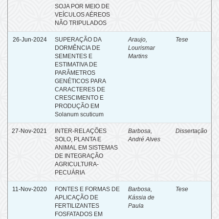
SOJA POR MEIO DE
VEÍCULOS AÉREOS
NÃO TRIPULADOS
26-Jun-2024
SUPERAÇÃO DA
Araujo,
Tese
DORMÊNCIA DE
Lourismar
SEMENTES E
Martins
ESTIMATIVA DE
PARÂMETROS
GENÉTICOS PARA
CARACTERES DE
CRESCIMENTO E
PRODUÇÃO EM
Solanum scuticum
27-Nov-2021
INTER-RELAÇÕES
Barbosa,
Dissertação
SOLO, PLANTA E
André Alves
ANIMAL EM SISTEMAS
DE INTEGRAÇÃO
AGRICULTURA-
PECUÁRIA
11-Nov-2020
FONTES E FORMAS DE
Barbosa,
Tese
APLICAÇÃO DE
Kássia de
FERTILIZANTES
Paula
FOSFATADOS EM