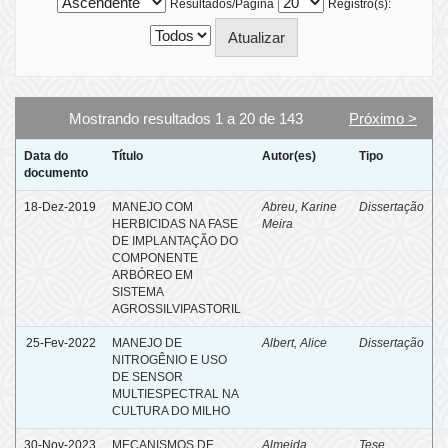
Resultados/Página
Registro(s):
Mostrando resultados 1 a 20 de 143
Próximo >
Data do
Título
Autor(es)
Tipo
documento
18-Dez-2019
MANEJO COM
Abreu, Karine
Dissertação
HERBICIDAS NA FASE
Meira
DE IMPLANTAÇÃO DO
COMPONENTE
ARBÓREO EM
SISTEMA
AGROSSILVIPASTORIL
25-Fev-2022
MANEJO DE
Albert, Alice
Dissertação
NITROGÊNIO E USO
DE SENSOR
MULTIESPECTRAL NA
CULTURA DO MILHO
30-Nov-2023
MECANISMOS DE
Almeida,
Tese