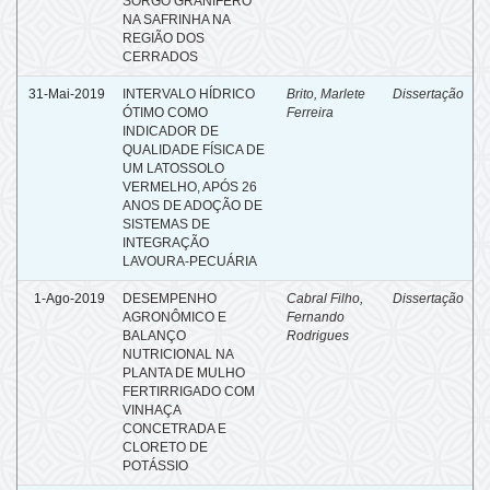
SORGO GRANÍFERO
NA SAFRINHA NA
REGIÃO DOS
CERRADOS
31-Mai-2019
INTERVALO HÍDRICO
Brito, Marlete
Dissertação
ÓTIMO COMO
Ferreira
INDICADOR DE
QUALIDADE FÍSICA DE
UM LATOSSOLO
VERMELHO, APÓS 26
ANOS DE ADOÇÃO DE
SISTEMAS DE
INTEGRAÇÃO
LAVOURA-PECUÁRIA
1-Ago-2019
DESEMPENHO
Cabral Filho,
Dissertação
AGRONÔMICO E
Fernando
BALANÇO
Rodrigues
NUTRICIONAL NA
PLANTA DE MULHO
FERTIRRIGADO COM
VINHAÇA
CONCETRADA E
CLORETO DE
POTÁSSIO