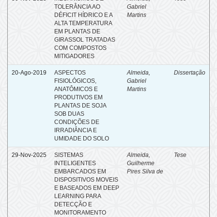
TOLERÂNCIA AO
Gabriel
DÉFICIT HÍDRICO E A
Martins
ALTA TEMPERATURA
EM PLANTAS DE
GIRASSOL TRATADAS
COM COMPOSTOS
MITIGADORES
20-Ago-2019
ASPECTOS
Almeida,
Dissertação
FISIOLÓGICOS,
Gabriel
ANATÔMICOS E
Martins
PRODUTIVOS EM
PLANTAS DE SOJA
SOB DUAS
CONDIÇÕES DE
IRRADIÂNCIA E
UMIDADE DO SOLO
29-Nov-2025
SISTEMAS
Almeida,
Tese
INTELIGENTES
Guilherme
EMBARCADOS EM
Pires Silva de
DISPOSITIVOS MOVEIS
E BASEADOS EM DEEP
LEARNING PARA
DETECÇÃO E
MONITORAMENTO