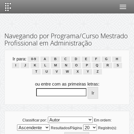
Skip
navigation
Navegando por Programa/Curso Mestrado
Profissional em Administração
Ir para:
0-9
A
B
C
D
E
F
G
H
I
J
K
L
M
N
O
P
Q
R
S
T
U
V
W
X
Y
Z
ou entre com as primeiras letras:
Classificar por:
Em ordem:
Resultados/Página
Registro(s):