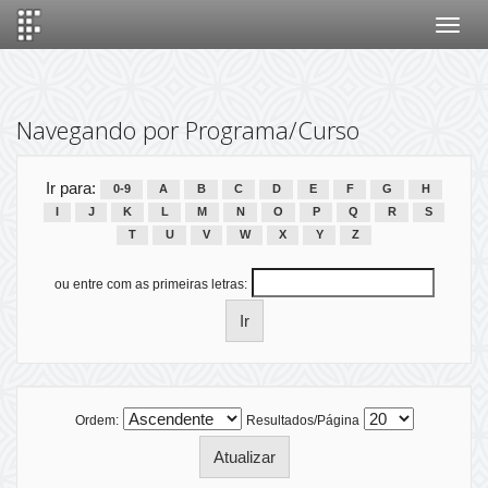
Skip
navigation
Navegando por Programa/Curso
Ir para:
0-9
A
B
C
D
E
F
G
H
I
J
K
L
M
N
O
P
Q
R
S
T
U
V
W
X
Y
Z
ou entre com as primeiras letras:
Ordem:
Resultados/Página