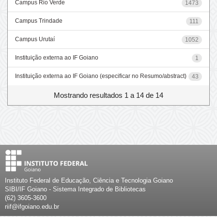
Campus Rio Verde
1473
Campus Trindade
111
Campus Urutaí
1052
Instituição externa ao IF Goiano
1
Instituição externa ao IF Goiano (especificar no Resumo/abstract)
43
Mostrando resultados 1 a 14 de 14
Instituto Federal de Educação, Ciência e Tecnologia Goiano
SIBI/IF Goiano - Sistema Integrado de Bibliotecas
(62) 3605-3600
riif@ifgoiano.edu.br