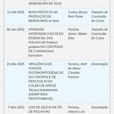
SEMEADURA DE SOJA
13-Set-2025
BOAS PRÁTICAS NA
Cunha, Bruna
Trabalho de
PRODUÇÃO DE
Reis Paiva
Conclusão
BIOINSUMOS on farm
de Curso
30-Jun-2022
ATIVIDADE
Ferreira
Trabalho de
ANTIFÚNGICA DO ÓLEO
Júnior, Weber
Conclusão
ESSENCIAL DAS
Dias
de Curso
FOLHAS DE Psidium
guajava NO CONTROLE
DE Colletotrichum
truncatum
23-Abr-2025
VIRULÊNCIA DE
Ferreira, Aleff
Dissertação
FUNGOS
de Abreu
ENTOMOPATOGÊNICOS
Cândido
NO CONTROLE DE
Ferreira
PERCEVEJO DO
COLMO DE ARROZ
Tibraca limbativentris
(HEMIPTERA:
PENTATOMIDAE)
7-Nov-2022
USO DE SILÍCIO DE PÓ
Ferreira,
Dissertação
DE ROCHA NO
Alisson Luis