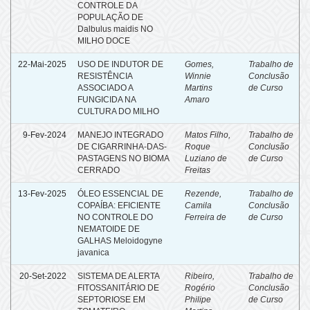
CONTROLE DA
POPULAÇÃO DE
Dalbulus maidis NO
MILHO DOCE
22-Mai-2025
USO DE INDUTOR DE
Gomes,
Trabalho de
RESISTÊNCIA
Winnie
Conclusão
ASSOCIADO A
Martins
de Curso
FUNGICIDA NA
Amaro
CULTURA DO MILHO
9-Fev-2024
MANEJO INTEGRADO
Matos Filho,
Trabalho de
DE CIGARRINHA-DAS-
Roque
Conclusão
PASTAGENS NO BIOMA
Luziano de
de Curso
CERRADO
Freitas
13-Fev-2025
ÓLEO ESSENCIAL DE
Rezende,
Trabalho de
COPAÍBA: EFICIENTE
Camila
Conclusão
NO CONTROLE DO
Ferreira de
de Curso
NEMATOIDE DE
GALHAS Meloidogyne
javanica
20-Set-2022
SISTEMA DE ALERTA
Ribeiro,
Trabalho de
FITOSSANITÁRIO DE
Rogério
Conclusão
SEPTORIOSE EM
Philipe
de Curso