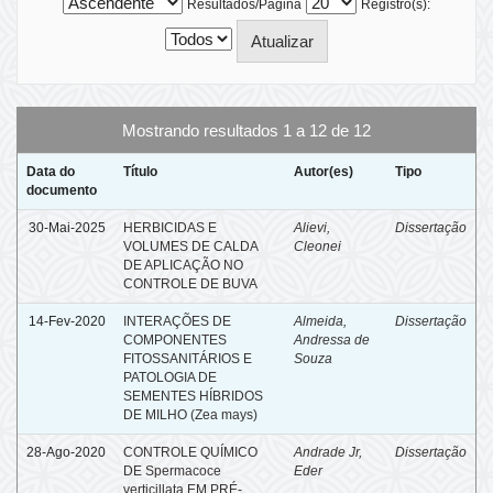
Resultados/Página
Registro(s):
Mostrando resultados 1 a 12 de 12
Data do
Título
Autor(es)
Tipo
documento
30-Mai-2025
HERBICIDAS E
Alievi,
Dissertação
VOLUMES DE CALDA
Cleonei
DE APLICAÇÃO NO
CONTROLE DE BUVA
14-Fev-2020
INTERAÇÕES DE
Almeida,
Dissertação
COMPONENTES
Andressa de
FITOSSANITÁRIOS E
Souza
PATOLOGIA DE
SEMENTES HÍBRIDOS
DE MILHO (Zea mays)
28-Ago-2020
CONTROLE QUÍMICO
Andrade Jr,
Dissertação
DE Spermacoce
Eder
verticillata EM PRÉ-