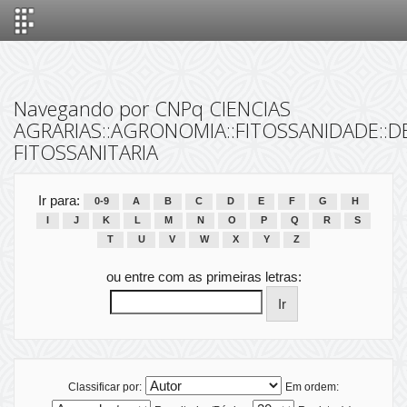
Skip
navigation
Navegando por CNPq CIENCIAS
AGRARIAS::AGRONOMIA::FITOSSANIDADE::D
FITOSSANITARIA
Ir para:
0-9
A
B
C
D
E
F
G
H
I
J
K
L
M
N
O
P
Q
R
S
T
U
V
W
X
Y
Z
ou entre com as primeiras letras:
Classificar por:
Em ordem: