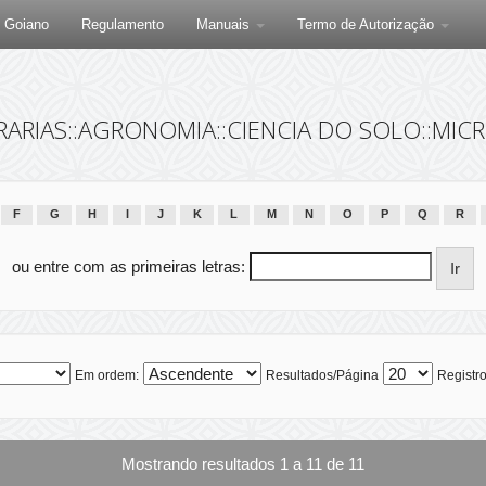
F Goiano
Regulamento
Manuais
Termo de Autorização
RARIAS::AGRONOMIA::CIENCIA DO SOLO::MIC
F
G
H
I
J
K
L
M
N
O
P
Q
R
ou entre com as primeiras letras:
Em ordem:
Resultados/Página
Registro
Mostrando resultados 1 a 11 de 11