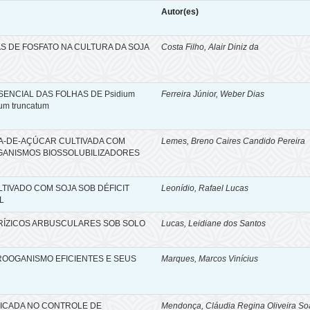
Autor(es)
S DE FOSFATO NA CULTURA DA SOJA
Costa Filho, Alair Diniz da
SENCIAL DAS FOLHAS DE Psidium
Ferreira Júnior, Weber Dias
um truncatum
A-DE-AÇÚCAR CULTIVADA COM
Lemes, Breno Caires Candido Pereira
GANISMOS BIOSSOLUBILIZADORES
TIVADO COM SOJA SOB DÉFICIT
Leonídio, Rafael Lucas
L
RÍZICOS ARBUSCULARES SOB SOLO
Lucas, Leidiane dos Santos
ROOGANISMO EFICIENTES E SEUS
Marques, Marcos Vinícius
ICADA NO CONTROLE DE
Mendonça, Cláudia Regina Oliveira S