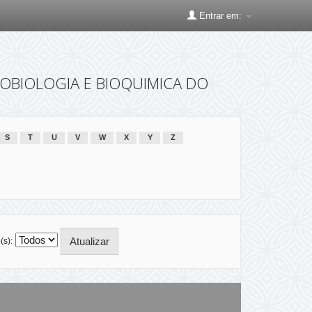
Entrar em:
ROBIOLOGIA E BIOQUIMICA DO
S
T
U
V
W
X
Y
Z
(s):