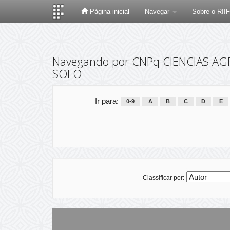
Página inicial
Navegar
Sobre o RII
Skip
navigation
Navegando por CNPq CIENCIAS AG
SOLO
Ir para:
0-9
A
B
C
D
E
Classificar por: