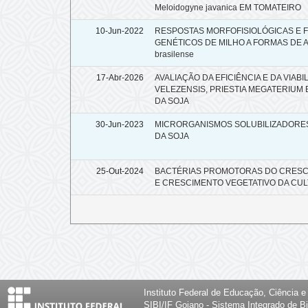
Meloidogyne javanica EM TOMATEIRO
10-Jun-2022
RESPOSTAS MORFOFISIOLÓGICAS E F
GENÉTICOS DE MILHO A FORMAS DE AP
brasilense
17-Abr-2026
AVALIAÇÃO DA EFICIÊNCIA E DA VIA
VELEZENSIS, PRIESTIA MEGATERIUM 
DA SOJA
30-Jun-2023
MICRORGANISMOS SOLUBILIZADORES
DA SOJA
25-Out-2024
BACTÉRIAS PROMOTORAS DO CRESC
E CRESCIMENTO VEGETATIVO DA CUL
Instituto Federal de Educação, Ciência 
SIBI/IF Goiano - Sistema Integrado de Bi