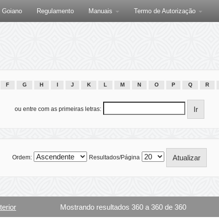
F Goiano
Regulamento
Manuais
Termo de Autorização
F
G
H
I
J
K
L
M
N
O
P
Q
R
ou entre com as primeiras letras:
Ordem:
Resultados/Página
terior
Mostrando resultados 360 a 360 de 360