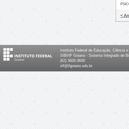
PSIC
< An
Instituto Federal de Educação, Ciência 
SIBI/IF Goiano - Sistema Integrado de Bi
(62) 3605-3600
riif@ifgoiano.edu.br