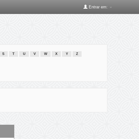
Entrar em:
S
T
U
V
W
X
Y
Z