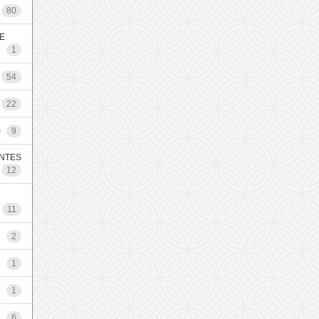
80
E
1
54
22
S
9
ENTES
12
11
2
1
1
6