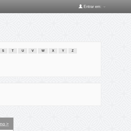
Entrar em:
S
T
U
V
W
X
Y
Z
mo >