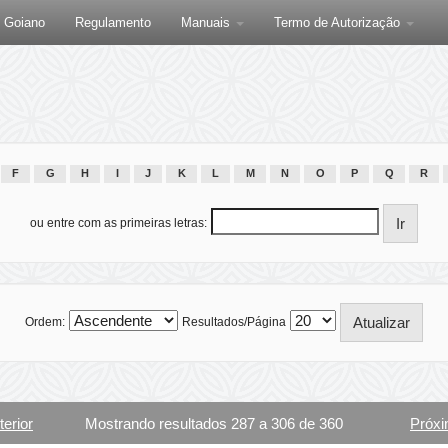
F Goiano
Regulamento
Manuais
Termo de Autorização
F
G
H
I
J
K
L
M
N
O
P
Q
R
ou entre com as primeiras letras:
Ordem:
Resultados/Página
terior
Mostrando resultados 287 a 306 de 360
Próxi