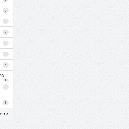
6
5
2
2
2
5
AO
1
2
1
mo >