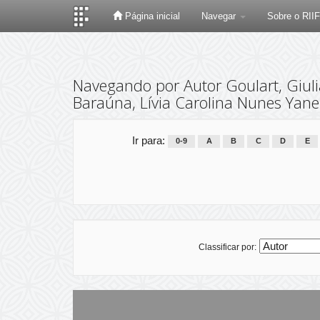
Página inicial
Navegar
Sobre o RII
Skip
navigation
Navegando por Autor Goulart, Giulia
Baraúna, Lívia Carolina Nunes Yane
Ir para:
0-9
A
B
C
D
E
Classificar por: