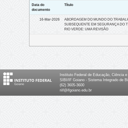
Data do
Título
documento
16-Mar-2026
ABORDAGEM DO MUNDO DO TRABALH
SUBSEQUENTE EM SEGURANÇA DO T
RIO VERDE: UMA REVISÃO
Instituto Federal de Educação, Ciência 
SIBI/IF Goiano - Sistema Integrado de Bi
(62) 3605-3600
riif@ifgoiano.edu.br