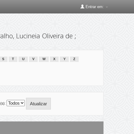
Entrar em:
lho, Lucineia Oliveira de ;
S
T
U
V
W
X
Y
Z
(s):